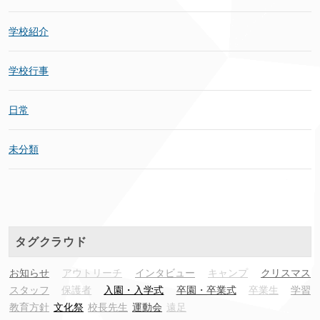
学校紹介
学校行事
日常
未分類
タグクラウド
お知らせ
アウトリーチ
インタビュー
キャンプ
クリスマス
スタッフ
保護者
入園・入学式
卒園・卒業式
卒業生
学習
教育方針
文化祭
校長先生
運動会
遠足