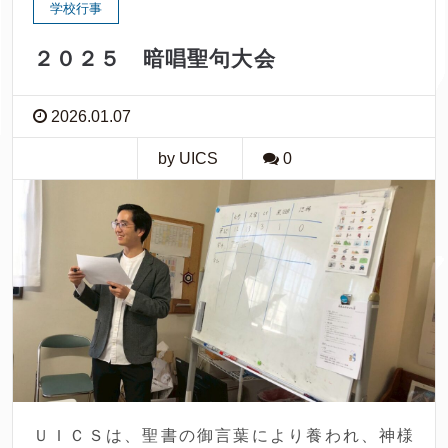
学校行事
２０２５ 暗唱聖句大会
2026.01.07
by UICS
0
ＵＩＣＳは、聖書の御言葉により養われ、神様