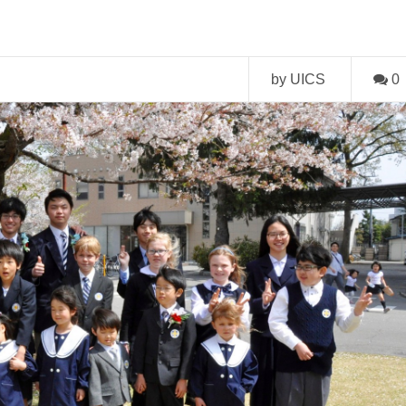
by UICS
0