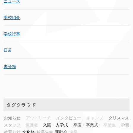
ニュース
学校紹介
学校行事
日常
未分類
タグクラウド
お知らせ
アウトリーチ
インタビュー
キャンプ
クリスマス
スタッフ
保護者
入園・入学式
卒園・卒業式
卒業生
学習
教育方針
文化祭
校長先生
運動会
遠足