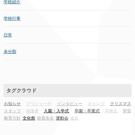
学校紹介
学校行事
日常
未分類
タグクラウド
お知らせ
アウトリーチ
インタビュー
キャンプ
クリスマス
スタッフ
保護者
入園・入学式
卒園・卒業式
卒業生
学習
教育方針
文化祭
校長先生
運動会
遠足