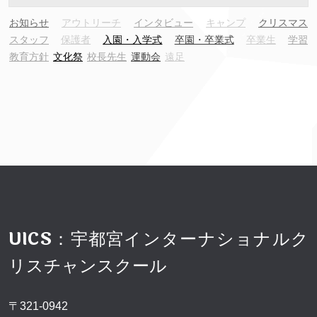
お知らせ
アウトリーチ
インタビュー
キャンプ
クリスマス
スタッフ
保護者
入園・入学式
卒園・卒業式
卒業生
学習
教育方針
文化祭
校長先生
運動会
遠足
UICS：宇都宮インターナショナルク
リスチャンスクール
〒321-0942