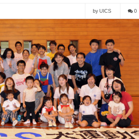
by UICS
0